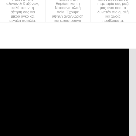
αξόνων & 3 αξόνων,
Ευρώπη και τη
η εμπειρία σας μαζί
καλύπτουν τη
Νοτιοανατολική
μας είναι όσο το
ζήτηση σας για
Ασία. Έχουμε
δυνατόν πιο ομαλή
μικρό όγκο και
υψηλή αναγνώριση
και χωρίς
μεγάλη ποικιλία.
και εμπιστοσύνη
προβλήματα.
από τους πελάτες
μας.