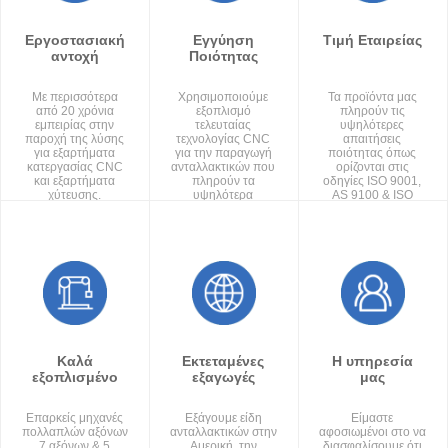
Εργοστασιακή
Εγγύηση
Τιμή Εταιρείας
αντοχή
Ποιότητας
Με περισσότερα
Χρησιμοποιούμε
Τα προϊόντα μας
από 20 χρόνια
εξοπλισμό
πληρούν τις
εμπειρίας στην
τελευταίας
υψηλότερες
παροχή της λύσης
τεχνολογίας CNC
απαιτήσεις
για εξαρτήματα
για την παραγωγή
ποιότητας όπως
κατεργασίας CNC
ανταλλακτικών που
ορίζονται στις
και εξαρτήματα
πληρούν τα
οδηγίες ISO 9001,
χύτευσης.
υψηλότερα
AS 9100 & ISO
πρότυπα ποιότητας
13485 και το
και ακρίβειας.
αυστηρό μας
σύστημα ποιοτικού
ελέγχου.
Καλά
Εκτεταμένες
Η υπηρεσία
εξοπλισμένο
εξαγωγές
μας
Επαρκείς μηχανές
Εξάγουμε είδη
Είμαστε
πολλαπλών αξόνων
ανταλλακτικών στην
αφοσιωμένοι στο να
7 αξόνων & 5
Αμερική, την
διασφαλίσουμε ότι