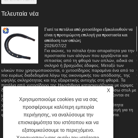
Τελευταία νέα
Γιατί τα πετάλια από χυτοσίδηρο εξακολουθούν να
είναι η προτιμώμενη επιλογή για προστασία και
απόδοση των οπλών;
2026/07/22
η
Για αιώνες, τα πέταλα ήταν απαραίτητα για την
προστασία των αλόγων που εργάζονται και
ιππασίας από τη φθορά των οπλών, ειδικά σε
ς
σκληρό ή βραχώδες έδαφος. Μεταξύ των
υλικών που χρησιμοποιούνται, ο χυτοσίδηρος παραμένει ένα από τα
πιο ευρέως διαδεδομένα λόγω της οικονομικής του απόδοσης, της
υψηλής σκληρότητας και της εξαιρετικής αντοχής στη φθορά. Τα
πετάλια από χυτοσίδηρο της Haozhifeng κατασκευάζονται με ώριμες
διαδικασίες χύτευσης, που διατίθενται σε μπροστινά και πίσω στυλ με
X
μεγέθη που κυμαίνονται από #2 έως #8 για να προσαρμόζονται σε
Χρησιμοποιούμε cookies για να σας
διαφορετικές διαστάσεις οπλής. Αυτό το άρθρο εξετάζει τα
χαρακτηριστικά, τα πλεονεκτήματα του υλικού και την ποιότητα
προσφέρουμε καλύτερη εμπειρία
κατασκευής του προϊόντος που το καθιστά αξιόπιστη επιλογή για τη
περιήγησης, να αναλύσουμε την
φροντίδα των ιπποειδών, τη γεωργία και τα ιππικά αθλήματα.
επισκεψιμότητα του ιστότοπου και να
εξατομικεύσουμε το περιεχόμενο.
Χρησιμοποιώντας αυτόν τον ιστότοπο,