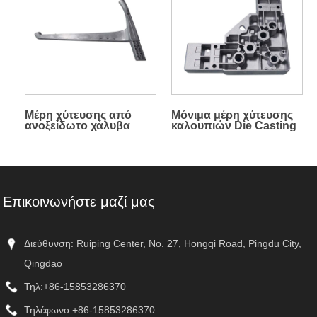
Μέρη χύτευσης από
Μόνιμα μέρη χύτευσης
ανοξείδωτο χάλυβα
καλουπιών Die Casting
υψηλής ακρίβειας
χύτευσης κεριού
Επικοινωνήστε μαζί μας
Διεύθυνση: Ruiping Center, No. 27, Hongqi Road, Pingdu City,
Qingdao
Τηλ:
+86-15853286370
Τηλέφωνο:
+86-15853286370