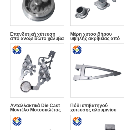
Επενδυτική χύτευση
Μέρη χυτοσιδήρου
από ανοξείδωτο χάλυβα
υψηλής ακρίβειας από
Χύτευση από κράμα
αλουμίνιο
αλουμινίου
Ανταλλακτικά Die Cast
Πόδι επιβατηγού
Μοντέλο Μοτοσικλέτας
χύτευσης αλουμινίου
Αλουμινίου