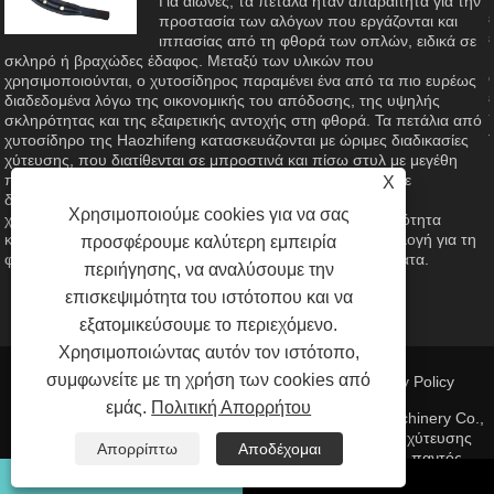
Για αιώνες, τα πέταλα ήταν απαραίτητα για την
προστασία των αλόγων που εργάζονται και
ιππασίας από τη φθορά των οπλών, ειδικά σε
ς
σκληρό ή βραχώδες έδαφος. Μεταξύ των υλικών που
χρησιμοποιούνται, ο χυτοσίδηρος παραμένει ένα από τα πιο ευρέως
διαδεδομένα λόγω της οικονομικής του απόδοσης, της υψηλής
σκληρότητας και της εξαιρετικής αντοχής στη φθορά. Τα πετάλια από
χυτοσίδηρο της Haozhifeng κατασκευάζονται με ώριμες διαδικασίες
χύτευσης, που διατίθενται σε μπροστινά και πίσω στυλ με μεγέθη
που κυμαίνονται από #2 έως #8 για να προσαρμόζονται σε
X
διαφορετικές διαστάσεις οπλής. Αυτό το άρθρο εξετάζει τα
Χρησιμοποιούμε cookies για να σας
χαρακτηριστικά, τα πλεονεκτήματα του υλικού και την ποιότητα
κατασκευής του προϊόντος που το καθιστά αξιόπιστη επιλογή για τη
προσφέρουμε καλύτερη εμπειρία
φροντίδα των ιπποειδών, τη γεωργία και τα ιππικά αθλήματα.
περιήγησης, να αναλύσουμε την
επισκεψιμότητα του ιστότοπου και να
εξατομικεύσουμε το περιεχόμενο.
Χρησιμοποιώντας αυτόν τον ιστότοπο,
συμφωνείτε με τη χρήση των cookies από
Συνδέσεις
|
Sitemap
|
RSS
|
XML
| |
Privacy Policy
εμάς.
Πολιτική Απορρήτου
Πνευματικά δικαιώματα © 2023 Qingdao Haozhifeng Machinery Co.,
Ltd. - Ανταλλακτικά χύτευσης αλουμινίου, ανταλλακτικό χύτευσης
Απορρίπτω
Αποδέχομαι
επενδύσεων, προσαρμογή ισχύος - Με την επιφύλαξη παντός
δικαιώματος.