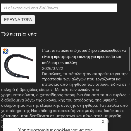
Τελευταία νέα
Γιατί τα πετάλια από χυτοσίδηρο εξακολουθούν να
είναι η προτιμώμενη επιλογή για προστασία και
απόδοση των οπλών;
2026/07/22
η
Για αιώνες, τα πέταλα ήταν απαραίτητα για την
προστασία των αλόγων που εργάζονται και
ιππασίας από τη φθορά των οπλών, ειδικά σε
ς
σκληρό ή βραχώδες έδαφος. Μεταξύ των υλικών που
χρησιμοποιούνται, ο χυτοσίδηρος παραμένει ένα από τα πιο ευρέως
διαδεδομένα λόγω της οικονομικής του απόδοσης, της υψηλής
σκληρότητας και της εξαιρετικής αντοχής στη φθορά. Τα πετάλια από
χυτοσίδηρο της Haozhifeng κατασκευάζονται με ώριμες διαδικασίες
χύτευσης, που διατίθενται σε μπροστινά και πίσω στυλ με μεγέθη
που κυμαίνονται από #2 έως #8 για να προσαρμόζονται σε
X
διαφορετικές διαστάσεις οπλής. Αυτό το άρθρο εξετάζει τα
Χρησιμοποιούμε cookies για να σας