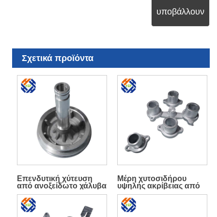
υποβάλλουν
Σχετικά προϊόντα
Επενδυτική χύτευση
Μέρη χυτοσιδήρου
από ανοξείδωτο χάλυβα
υψηλής ακρίβειας από
Χύτευση από κράμα
αλουμίνιο
αλουμινίου